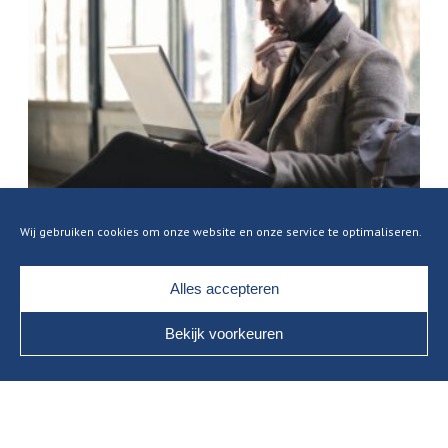
Waarom je de verkeerde vragen stelt over
je pensioen
Wij gebruiken cookies om onze website en onze service te optimaliseren.
Alles accepteren
Bekijk voorkeuren